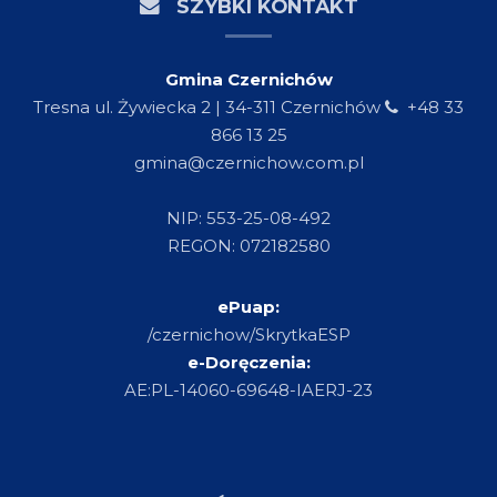
SZYBKI KONTAKT
Gmina Czernichów
Tresna ul. Żywiecka 2 | 34-311 Czernichów
+48 33
866 13 25
gmina@czernichow.com.pl
NIP: 553-25-08-492
REGON: 072182580
ePuap:
/czernichow/SkrytkaESP
e-Doręczenia:
AE:PL-14060-69648-IAERJ-23