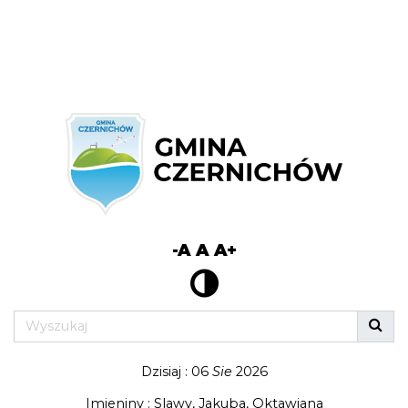
-A
A
A+
Dzisiaj : 06
Sie
2026
Imieniny : Slawy, Jakuba, Oktawiana