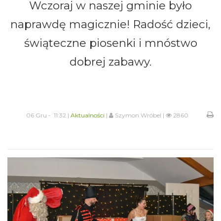
Wczoraj w naszej gminie było
naprawdę magicznie! Radość dzieci,
świąteczne piosenki i mnóstwo
dobrej zabawy.
06 Gru - 11:32 |
Aktualności
|
Szymon Wróbel |
2860