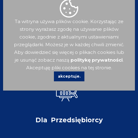
Ta witryna używa plików cookie. Korzystając ze
strony wyrażasz zgodę na używanie plików
cookie, zgodnie z aktualnymi ustawieniami
przeglądarki. Możesz je w każdej chwili zmienić.
Dla
Turysty
Aby dowiedzieć się więcej o plikach cookies lub
je usunąć zobacz naszą
politykę prywatności
.
Akceptuję pliki cookies na tej stronie.
akceptuje.
Dla
Przedsiębiorcy