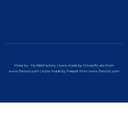
Make by :
MyWebFactory
| Icons made by
DinosoftLabs
from
www.flaticon.com
| Icons made by
Freepik
from
www.flaticon.com