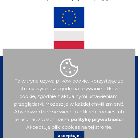
Ta witryna używa plików cookie. Korzystając ze
strony wyrażasz zgodę na używanie plików
cookie, zgodnie z aktualnymi ustawieniami
przeglądarki. Możesz je w każdej chwili zmienić.
Aby dowiedzieć się więcej o plikach cookies lub
je usunąć zobacz naszą
politykę prywatności
.
Dla
Mieszkańca
Akceptuję pliki cookies na tej stronie.
akceptuje.