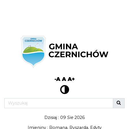
-A
A
A+
Dzisiaj : 09
Sie
2026
Imieniny : Romana, Ryszarda, Edyty