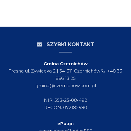
SZYBKI KONTAKT
Gmina Czernichów
Tresna ul. Żywiecka 2 | 34-311 Czernichów
+48 33
866 13 25
gmina@czernichow.com.pl
NIP: 553-25-08-492
REGON: 072182580
ePuap:
/czernichow/SkrytkaESP