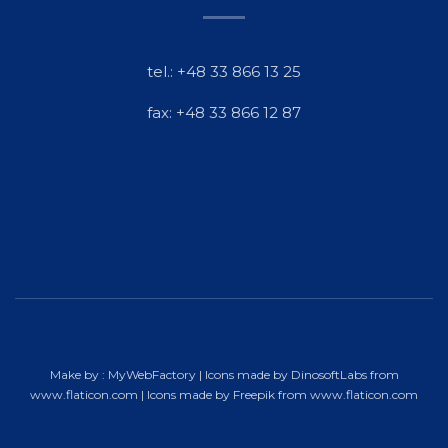
tel.: +48 33 866 13 25
fax: +48 33 866 12 87
Make by :
MyWebFactory
| Icons made by
DinosoftLabs
from
www.flaticon.com
| Icons made by
Freepik
from
www.flaticon.com