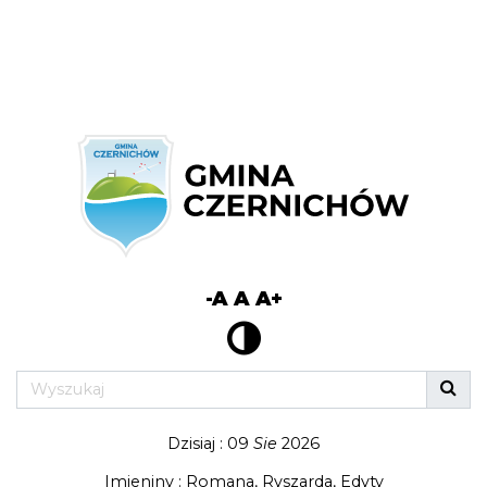
-A
A
A+
Dzisiaj : 09
Sie
2026
Imieniny : Romana, Ryszarda, Edyty