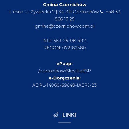
Gmina Czernichów
Tresna ul. Żywiecka 2 | 34-311 Czernichów
+48 33
866 13 25
gmina@czernichow.com.pl
NIP: 553-25-08-492
REGON: 072182580
ePuap:
/czernichow/SkrytkaESP
e-Doręczenia:
AE:PL-14060-69648-IAERJ-23
LINKI