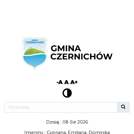
-A
A
A+
Dzisiaj : 08
Sie
2026
Imieniny : Cypriana, Emiliana, Dominika