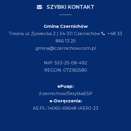
SZYBKI KONTAKT
Gmina Czernichów
Tresna ul. Żywiecka 2 | 34-311 Czernichów
+48 33
866 13 25
gmina@czernichow.com.pl
NIP: 553-25-08-492
REGON: 072182580
ePuap:
/czernichow/SkrytkaESP
e-Doręczenia:
AE:PL-14060-69648-IAERJ-23