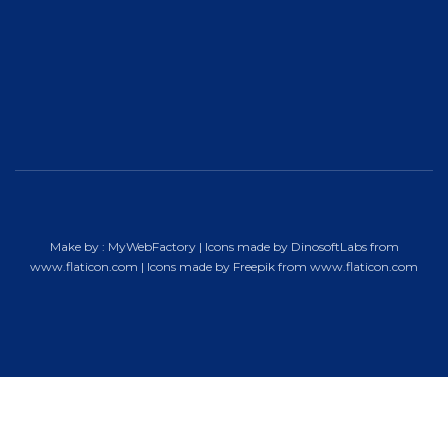
Make by :
MyWebFactory
| Icons made by
DinosoftLabs
from
www.flaticon.com
| Icons made by
Freepik
from
www.flaticon.com