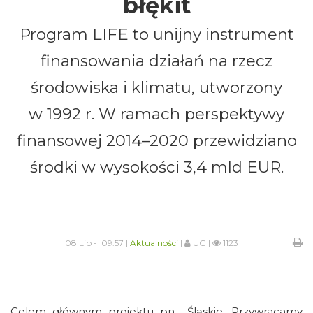
błękit
Program LIFE to unijny instrument
finansowania działań na rzecz
środowiska i klimatu, utworzony
w 1992 r. W ramach perspektywy
finansowej 2014–2020 przewidziano
środki w wysokości 3,4 mld EUR.
08 Lip - 09:57 |
Aktualności
|
UG |
1123
Celem głównym projektu pn. „Śląskie. Przywracamy