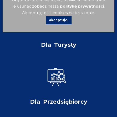
je usunąć zobacz naszą
politykę prywatności
.
Akceptuję pliki cookies na tej stronie.
akceptuje.
Dla
Turysty
Dla
Przedsiębiorcy