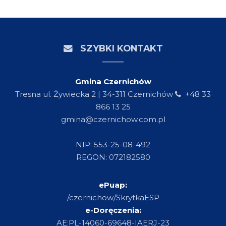
SZYBKI KONTAKT
Gmina Czernichów
Tresna ul. Żywiecka 2 | 34-311 Czernichów
+48 33
866 13 25
gmina@czernichow.com.pl
NIP: 553-25-08-492
REGON: 072182580
ePuap:
/czernichow/SkrytkaESP
e-Doręczenia:
AE:PL-14060-69648-IAERJ-23