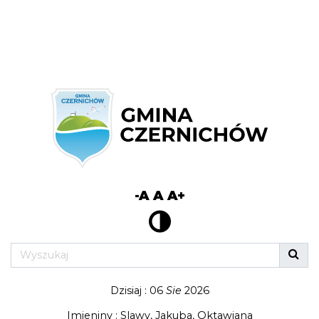
-A
A
A+
Dzisiaj : 06
Sie
2026
Imieniny : Slawy, Jakuba, Oktawiana