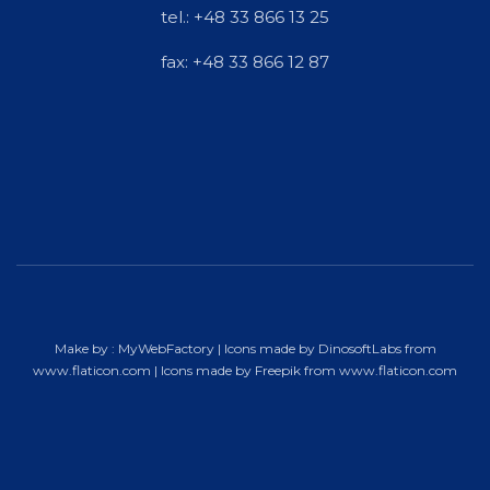
tel.: +48 33 866 13 25
fax: +48 33 866 12 87
Make by :
MyWebFactory
| Icons made by
DinosoftLabs
from
www.flaticon.com
| Icons made by
Freepik
from
www.flaticon.com