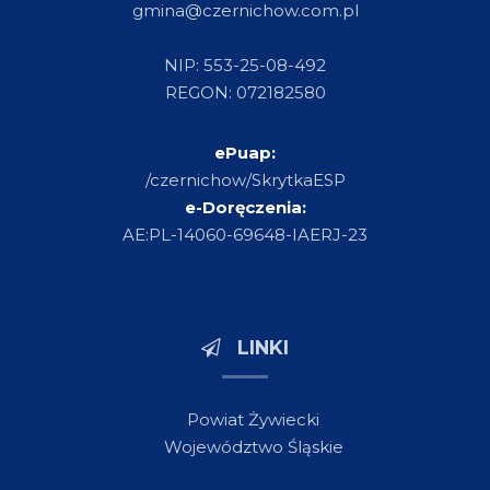
gmina@czernichow.com.pl
NIP: 553-25-08-492
REGON: 072182580
ePuap:
/czernichow/SkrytkaESP
e-Doręczenia:
AE:PL-14060-69648-IAERJ-23
LINKI
Powiat Żywiecki
Województwo Śląskie