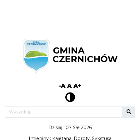
-A
A
A+
Dzisiaj : 07
Sie
2026
Imieniny : Kajetana, Doroty, Sykstusa