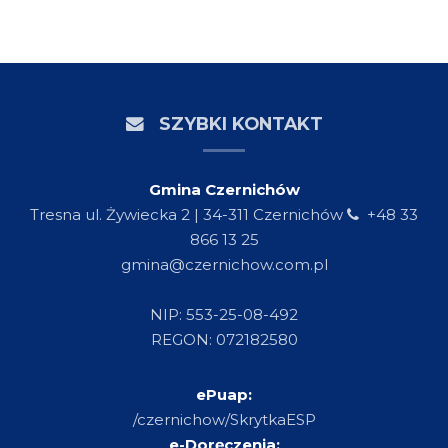
SZYBKI KONTAKT
Gmina Czernichów
Tresna ul. Żywiecka 2 | 34-311 Czernichów
+48 33
866 13 25
gmina@czernichow.com.pl
NIP: 553-25-08-492
REGON: 072182580
ePuap:
/czernichow/SkrytkaESP
e-Doręczenia: