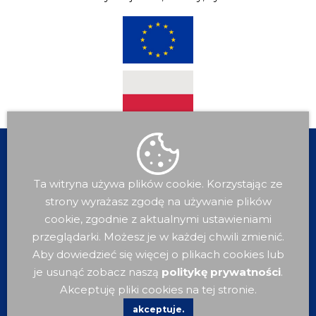
Ta witryna używa plików cookie. Korzystając ze
strony wyrażasz zgodę na używanie plików
cookie, zgodnie z aktualnymi ustawieniami
przeglądarki. Możesz je w każdej chwili zmienić.
Aby dowiedzieć się więcej o plikach cookies lub
je usunąć zobacz naszą
politykę prywatności
.
Dla
Mieszkańca
Akceptuję pliki cookies na tej stronie.
akceptuje.