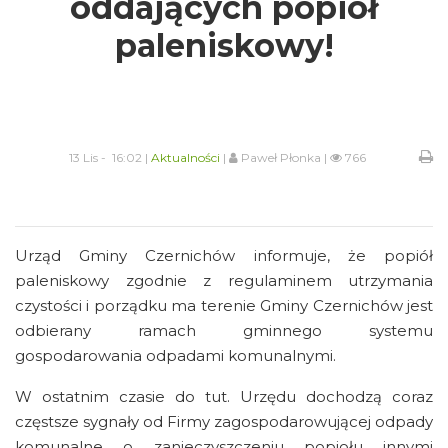
oddających popiół
paleniskowy!
13 Lis - 16:02 |
Aktualności
|
Paweł Płonka |
766
Urząd Gminy Czernichów informuje, że popiół
paleniskowy zgodnie z regulaminem utrzymania
czystości i porządku ma terenie Gminy Czernichów jest
odbierany ramach gminnego systemu
gospodarowania odpadami komunalnymi.
W ostatnim czasie do tut. Urzędu dochodzą coraz
częstsze sygnały od Firmy zagospodarowującej odpady
komunalne o zanieczyszczeniu popiołu innymi