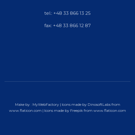
tel.: +48 33 866 13 25
fax: +48 33 866 12 87
Make by :
MyWebFactory
| Icons made by
DinosoftLabs
from
www.flaticon.com
| Icons made by
Freepik
from
www.flaticon.com