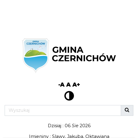
-A
A
A+
Dzisiaj : 06
Sie
2026
Imieniny : Slawy, Jakuba, Oktawiana