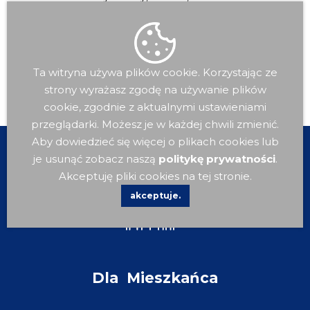
Ta witryna używa plików cookie. Korzystając ze
strony wyrażasz zgodę na używanie plików
cookie, zgodnie z aktualnymi ustawieniami
przeglądarki. Możesz je w każdej chwili zmienić.
Aby dowiedzieć się więcej o plikach cookies lub
je usunąć zobacz naszą
politykę prywatności
.
Akceptuję pliki cookies na tej stronie.
akceptuje.
Dla
Mieszkańca