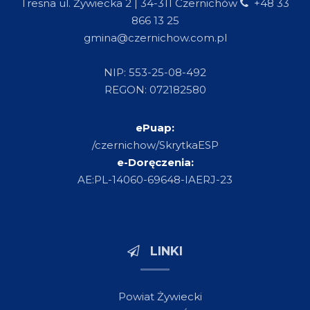
Tresna ul. Żywiecka 2 | 34-311 Czernichów
+48 33
866 13 25
gmina@czernichow.com.pl
NIP: 553-25-08-492
REGON: 072182580
ePuap:
/czernichow/SkrytkaESP
e-Doręczenia:
AE:PL-14060-69648-IAERJ-23
LINKI
Powiat Żywiecki