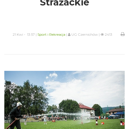
Strażackie
21 Kwi - 13:57 |
Sport i Rekreacja
|
UG Czernichów |
2413