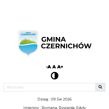
-A
A
A+
Dzisiaj : 09
Sie
2026
Imieniny : Romana, Ryszarda, Edyty