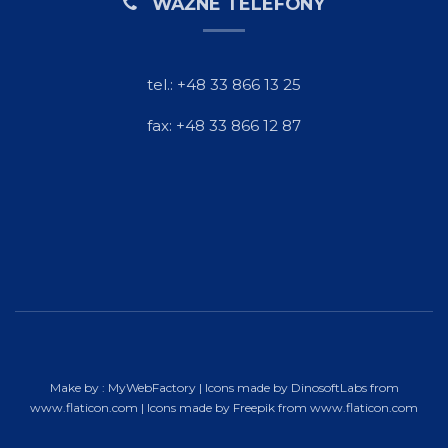
WAŻNE TELEFONY
tel.: +48 33 866 13 25
fax: +48 33 866 12 87
Make by :
MyWebFactory
| Icons made by
DinosoftLabs
from
www.flaticon.com
| Icons made by
Freepik
from
www.flaticon.com