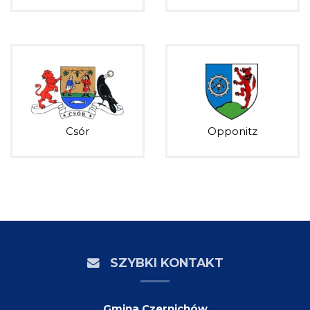
Csór
Opponitz
SZYBKI KONTAKT
Gmina Czernichów