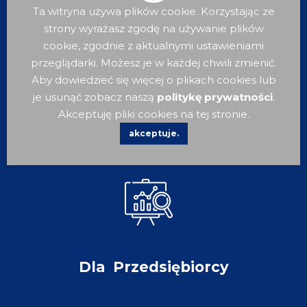
Ta witryna używa plików cookie. Korzystając ze
strony wyrażasz zgodę na używanie plików
cookie, zgodnie z aktualnymi ustawieniami
przeglądarki. Możesz je w każdej chwili zmienić.
Aby dowiedzieć się więcej o plikach cookies lub
je usunąć zobacz naszą
politykę prywatności
.
Akceptuję pliki cookies na tej stronie.
Dla
Turysty
akceptuje.
Dla
Przedsiębiorcy