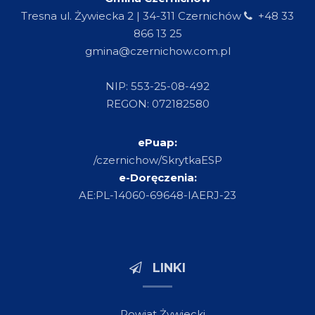
Tresna ul. Żywiecka 2 | 34-311 Czernichów
+48 33
866 13 25
gmina@czernichow.com.pl
NIP: 553-25-08-492
REGON: 072182580
ePuap:
/czernichow/SkrytkaESP
e-Doręczenia:
AE:PL-14060-69648-IAERJ-23
LINKI
Powiat Żywiecki