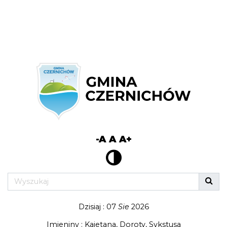
-A
A
A+
Dzisiaj : 07
Sie
2026
Imieniny : Kajetana, Doroty, Sykstusa