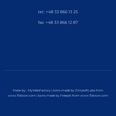
tel.: +48 33 866 13 25
fax: +48 33 866 12 87
Make by :
MyWebFactory
| Icons made by
DinosoftLabs
from
www.flaticon.com
| Icons made by
Freepik
from
www.flaticon.com