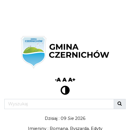
-A
A
A+
Dzisiaj : 09
Sie
2026
Imieniny : Romana, Ryszarda, Edyty