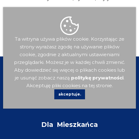
Ta witryna używa plików cookie. Korzystając ze
strony wyrażasz zgodę na używanie plików
cookie, zgodnie z aktualnymi ustawieniami
przeglądarki. Możesz je w każdej chwili zmienić.
Aby dowiedzieć się więcej o plikach cookies lub
je usunąć zobacz naszą
politykę prywatności
.
Akceptuję pliki cookies na tej stronie.
akceptuje.
Dla
Mieszkańca