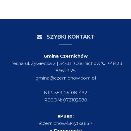
SZYBKI KONTAKT
Gmina Czernichów
Tresna ul. Żywiecka 2 | 34-311 Czernichów
+48 33
866 13 25
gmina@czernichow.com.pl
NIP: 553-25-08-492
REGON: 072182580
ePuap:
/czernichow/SkrytkaESP
e-Doręczenia: