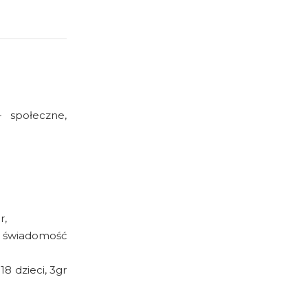
- społeczne,
r,
 świadomość
8 dzieci, 3gr