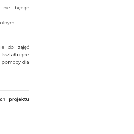
u nie będąc
kolnym.
ie do: zajęć
 kształtujące
ej pomocy dla
ch projektu