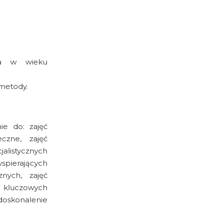
ka w wieku
 metody.
ie do: zajęć
eczne, zajęć
listycznych
wspierających
znych, zajęć
i kluczowych
 doskonalenie