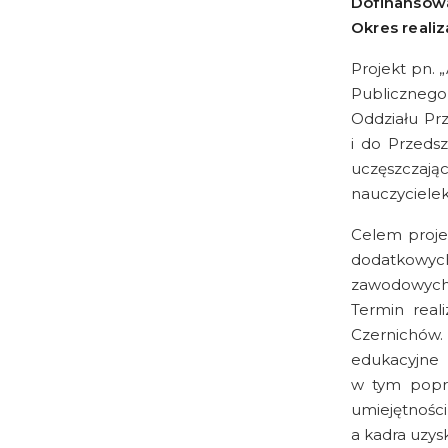
Dofinansowa
Okres realiza
Projekt pn. 
Publicznego
Oddziału Pr
i do Przedsz
uczęszczaj
nauczycielek
Celem proje
dodatkowych
zawodowych,
Termin reali
Czernichów.
edukacyjne 
w tym poprz
umiejętnośc
a kadra uzys