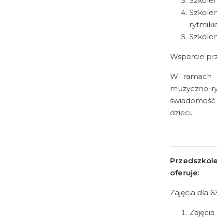
Szkolen
Szkole
rytmik
Szkolen
Wsparcie pr
W ramach za
muzyczno-ryt
świadomość e
dzieci.
Przedszkol
oferuje:
Zajęcia dla 6
Zajęcia