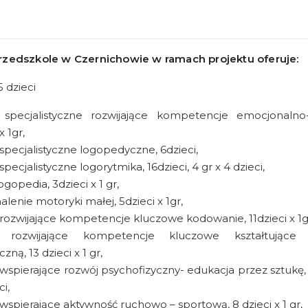
rzedszkole w Czernichowie w ramach projektu oferuje:
5 dzieci
a specjalistyczne rozwijające kompetencje emocjonalno
x 1gr,
 specjalistyczne logopedyczne, 6dzieci,
specjalistyczne logorytmika, 16dzieci, 4 gr x 4 dzieci,
gopedia, 3dzieci x 1 gr,
lenie motoryki małej, 5dzieci x 1gr,
 rozwijające kompetencje kluczowe kodowanie, 11dzieci x 1g
a rozwijające kompetencje kluczowe kształtujące
zną, 13 dzieci x 1 gr,
 wspierające rozwój psychofizyczny- edukacja przez sztukę, 1
ci,
 wspierające aktywność ruchowo – sportową, 8 dzieci x 1 gr,