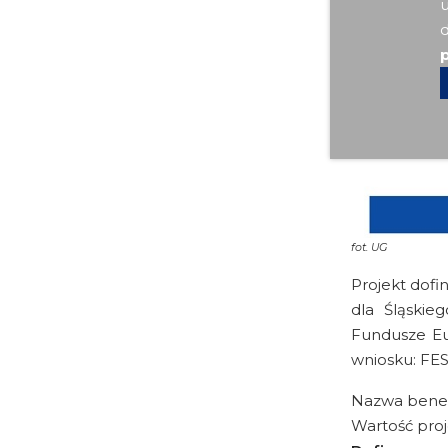
u
d
p
fot.
UG
Projekt dofi
dla Śląskie
Fundusze Eur
wniosku: FES
Nazwa benef
Wartość pro