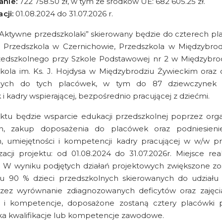
nie:
722 758.50 zł, w tym ze środków UE: 682 605.25 zł.
cji:
01.08.2024 do 31.07.2026 r.
„Aktywne przedszkolaki” skierowany będzie do czterech pla
 Przedszkola w Czernichowie, Przedszkola w Międzybrodz
zedszkolnego przy Szkole Podstawowej nr 2 w Międzybrod
kola im. Ks. J. Hojdysa w Międzybrodziu Żywieckim oraz 
ących do tych placówek, w tym do 87 dziewczynek
 i kadry wspierającej, bezpośrednio pracującej z dziećmi.
ktu będzie wsparcie edukacji przedszkolnej poprzez organ
, zakup doposażenia do placówek oraz podniesienie 
 umiejętności i kompetencji kadry pracującej w w/w pr
zacji projektu: od 01.08.2024 do 31.07.2026r. Miejsce real
 W wyniku podjętych działań projektowych zwiększone zo
u 90 % dzieci przedszkolnych skierowanych do udziału 
ez wyrównanie zdiagnozowanych deficytów oraz zajęcia
i i kompetencje, doposażone zostaną cztery placówki 
ka kwalifikacje lub kompetencje zawodowe.