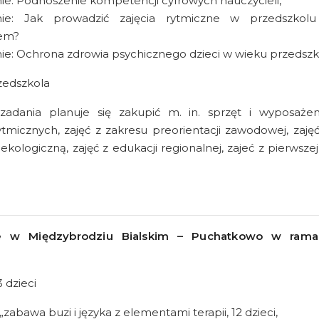
ie: Podnoszenie kompetencji cyfrowych nauczycieli,
nie: Jak prowadzić zajęcia rytmiczne w przedszkol
iem?
ie: Ochrona zdrowia psychicznego dzieci w wieku przedsz
zedszkola
dania planuje się zakupić m. in. sprzęt i wyposażen
micznych, zajęć z zakresu preorientacji zawodowej, zajęć
kologiczną, zajęć z edukacji regionalnej, zajeć z pierwsz
e w Międzybrodziu Bialskim – Puchatkowo w rama
3 dzieci
 „zabawa buzi i języka z elementami terapii, 12 dzieci,