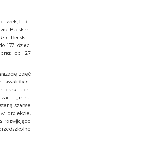
cówek, tj. do
iu Bialskim,
ziu Bialskim
do 173 dzieci
 oraz do 27
izację zajęć
kwalifikacji
zedszkolach.
izacji: gmina
staną szanse
w projekcie,
 rozwijające
przedszkolne