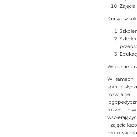
Zajęcia 
Kursy i szkol
Szkolen
Szkol
przeds
Edukacj
Wsparcie pr
W ramach pr
specjalisty
rozwijanie
logopedyczny
rozwój psyc
wspierający
- zajęcia ks
motoryki mał