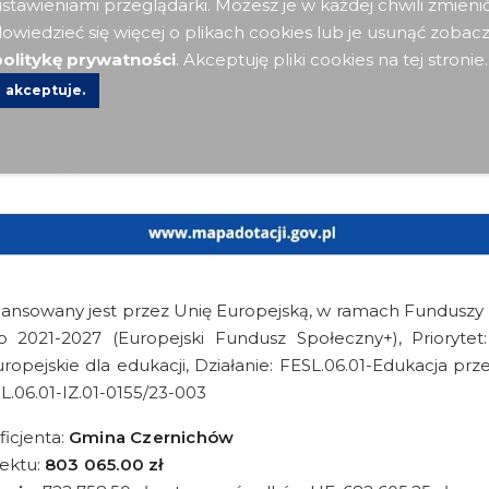
stawieniami przeglądarki. Możesz je w każdej chwili zmieni
owiedzieć się więcej o plikach cookies lub je usunąć zobac
olitykę prywatności
. Akceptuję pliki cookies na tej stronie.
akceptuje.
nansowany jest przez Unię Europejską, w ramach Funduszy
go 2021-2027 (Europejski Fundusz Społeczny+), Priorytet:
opejskie dla edukacji, Działanie: FESL.06.01-Edukacja prz
L.06.01-IZ.01-0155/23-003
icjenta:
Gmina Czernichów
jektu:
803 065.00 zł