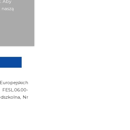
ć. Aby
z naszą
 Europejskich
 FESL.06.00-
edszkolna, Nr