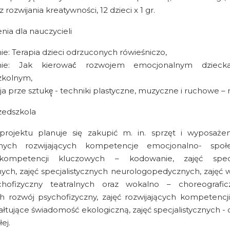
z rozwijania kreatywności, 12 dzieci x 1 gr.
enia dla nauczycieli
ie: Terapia dzieci odrzuconych rówieśniczo,
enie: Jak kierować́ rozwojem emocjonalnym dziec
zkolnym,
a prze sztukę̨ - techniki plastyczne, muzyczne i ruchowe –
zedszkola
ojektu planuje się zakupić m. in. sprzęt i wyposażen
cznych rozwijających kompetencje emocjonalno- społ
 kompetencji kluczowych – kodowanie, zajęć specja
ch, zajęć specjalistycznych neurologopedycznych, zajęć 
hofizyczny teatralnych oraz wokalno – choreografic
ch rozwój psychofizyczny, zajęć rozwijających kompetencj
ztałtujące świadomość ekologiczną, zajęć specjalistycznych -
ej.