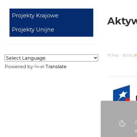
Projekty Krajowe
Aktyw
Projekty Unijne
17 Paź - 15:00 |
P
Powered by
Translate
T
z