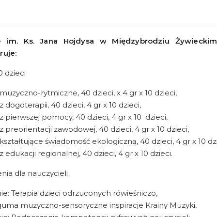
e im. Ks. Jana Hojdysa w Międzybrodziu Żywieck
ruje:
0 dzieci
 muzyczno-rytmiczne, 40 dzieci, x 4 gr x 10 dzieci,
z dogoterapii, 40 dzieci, 4 gr x 10 dzieci,
 z pierwszej pomocy, 40 dzieci, 4 gr x 10 dzieci,
z preorientacji zawodowej, 40 dzieci, 4 gr x 10 dzieci,
 kształtujące świadomość ekologiczną, 40 dzieci, 4 gr x 10 dzi
z edukacji regionalnej, 40 dzieci, 4 gr x 10 dzieci.
enia dla nauczycieli
ie: Terapia dzieci odrzuconych rówieśniczo,
guma muzyczno-sensoryczne inspiracje Krainy Muzyki,