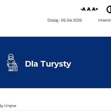
-A
A
A+
Dzisiaj : 06
Sie
2026
Imieni
Dla
Turysty
ty Unijne