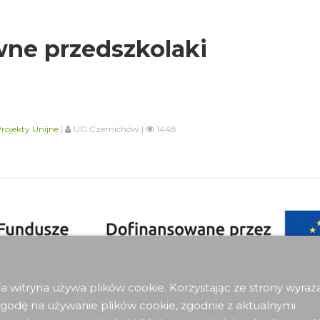
ne przedszkolaki
rojekty Unijne
|
UG Czernichów |
1448
a witryna używa plików cookie. Korzystając ze strony wyraż
godę na używanie plików cookie, zgodnie z aktualnymi