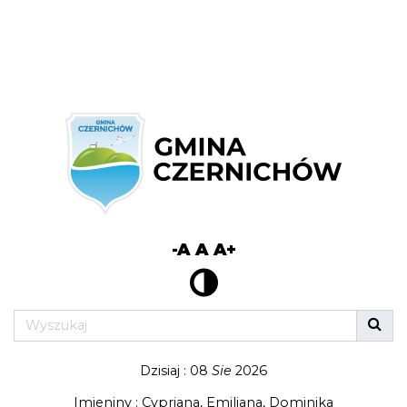
-A
A
A+
Dzisiaj : 08
Sie
2026
Imieniny : Cypriana, Emiliana, Dominika