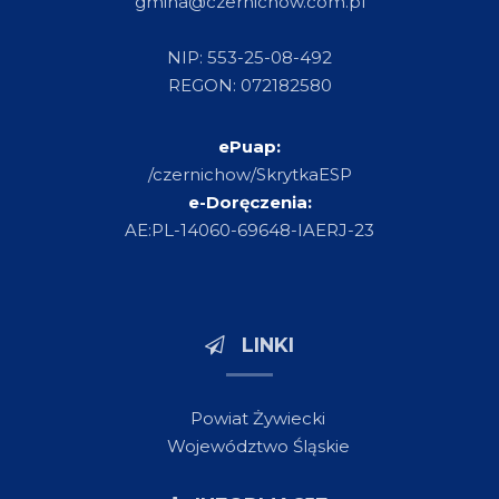
gmina@czernichow.com.pl
NIP: 553-25-08-492
REGON: 072182580
ePuap:
/czernichow/SkrytkaESP
e-Doręczenia:
AE:PL-14060-69648-IAERJ-23
LINKI
Powiat Żywiecki
Województwo Śląskie