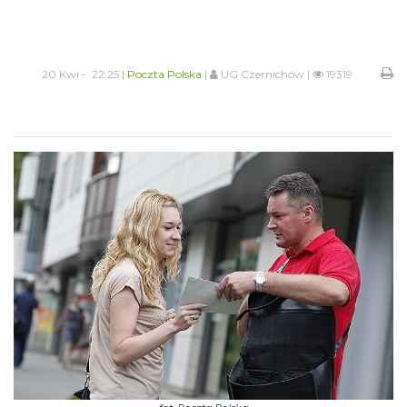
20 Kwi - 22:25 |
Poczta Polska
|
UG Czernichów |
19319