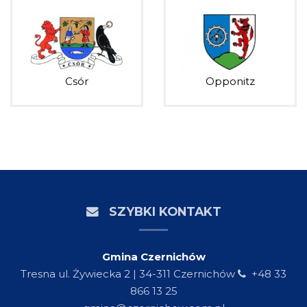
Csór
Opponitz
SZYBKI KONTAKT
Gmina Czernichów
Tresna ul. Żywiecka 2 | 34-311 Czernichów
+48 33
866 13 25