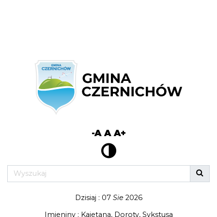
-A
A
A+
Dzisiaj : 07
Sie
2026
Imieniny : Kajetana, Doroty, Sykstusa