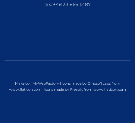
fax: +48 33 866 12 87
Make by :
MyWebFactory
| Icons made by
DinosoftLabs
from
www.flaticon.com
| Icons made by
Freepik
from
www.flaticon.com