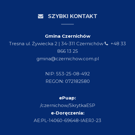
SZYBKI KONTAKT
Gmina Czernichów
Tresna ul. Żywiecka 2 | 34-311 Czernichów
+48 33
866 13 25
gmina@czernichow.com.pl
NIP: 553-25-08-492
REGON: 072182580
ePuap:
/czernichow/SkrytkaESP
e-Doręczenia:
AE:PL-14060-69648-IAERJ-23